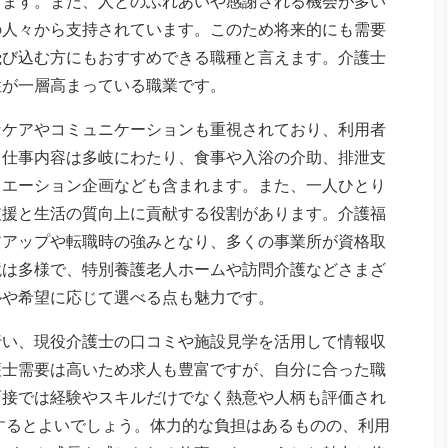
ります。また、人とのふれあいや感謝される機会が多い
の人々から支持されています。このため将来的にも需要
飛び込む方にもおすすめできる職種と言えます。介護士
性が一層高まっている職業です。
なケアやコミュニケーションも重視されており、利用者
。仕事内容は多岐にわたり、食事や入浴の介助、排泄支
リエーション企画なども含まれます。また、一人ひとり
支援と生活の質向上に貢献する役割があります。介護福
アアップや転職時の強みとなり、多くの事業所が資格取
境は多様で、特別養護老人ホームや訪問介護などさまざ
ルや希望に応じて選べる点も魅力です。
行い、現役介護士の口コミや施設見学を活用して情報収
護士需要は高いため求人も豊富ですが、自分に合った職
面接では経験やスキルだけでなく熱意や人柄も評価され
するとよいでしょう。体力的な負担はあるものの、利用