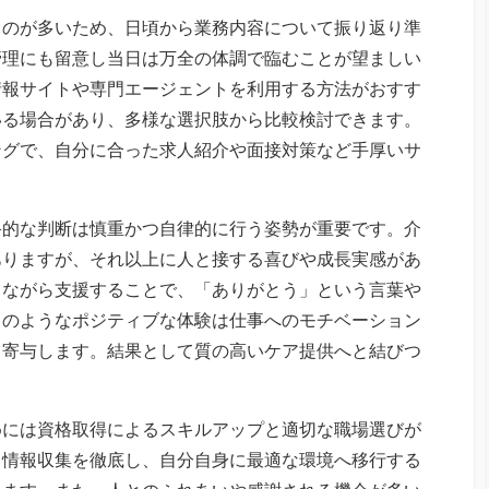
ものが多いため、日頃から業務内容について振り返り準
管理にも留意し当日は万全の体調で臨むことが望ましい
情報サイトや専門エージェントを利用する方法がおすす
いる場合があり、多様な選択肢から比較検討できます。
ングで、自分に合った求人紹介や面接対策など手厚いサ
終的な判断は慎重かつ自律的に行う姿勢が重要です。介
ありますが、それ以上に人と接する喜びや成長実感があ
きながら支援することで、「ありがとう」という言葉や
このようなポジティブな体験は仕事へのモチベーション
も寄与します。結果として質の高いケア提供へと結びつ
めには資格取得によるスキルアップと適切な職場選びが
と情報収集を徹底し、自分自身に最適な環境へ移行する