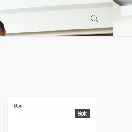
検
索
切
り
替
え
検索
検索