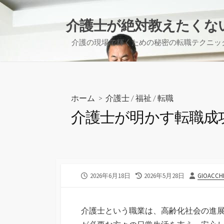
コ
ン
介護士が絶対教えたくな
テ
介護の現場で輝くための秘密の転職テクニッ
ン
ツ
へ
ス
キ
ホーム
>
介護士
/
福祉
/
転職
ッ
介護士が明かす転職成
プ
公
最
投
2026年6月18日
2026年5月28日
GIOACCH
開
終
稿
日
更
者
新
介護士という職業は、高齢化社会の進
日