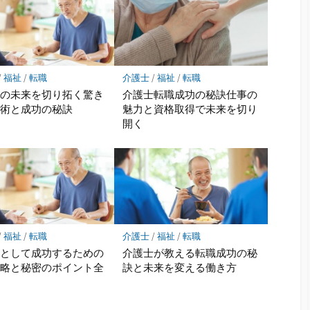
/
福祉
/
転職
介護士
/
福祉
/
転職
士の未来を切り拓く驚き
介護士転職成功の秘訣仕事の
職術と成功の秘訣
魅力と資格取得で未来を切り
開く
/
福祉
/
転職
介護士
/
福祉
/
転職
士として成功するための
介護士が教える転職成功の秘
戦略と秘密のポイント全
訣と未来を変える働き方