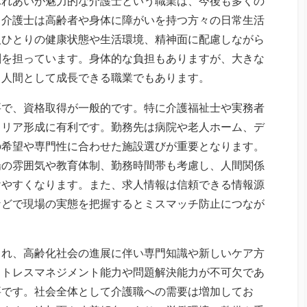
ふれあいが魅力的な介護士という職業は、今後も多くの
。介護士は高齢者や身体に障がいを持つ方々の日常生活
人ひとりの健康状態や生活環境、精神面に配慮しながら
割を担っています。身体的な負担もありますが、大きな
、人間として成長できる職業でもあります。
要で、資格取得が一般的です。特に介護福祉士や実務者
ャリア形成に有利です。勤務先は病院や老人ホーム、デ
の希望や専門性に合わせた施設選びが重要となります。
場の雰囲気や教育体制、勤務時間帯も考慮し、人間関係
けやすくなります。また、求人情報は信頼できる情報源
などで現場の実態を把握するとミスマッチ防止につなが
られ、高齢化社会の進展に伴い専門知識や新しいケア方
ストレスマネジメント能力や問題解決能力が不可欠であ
要です。社会全体として介護職への需要は増加してお