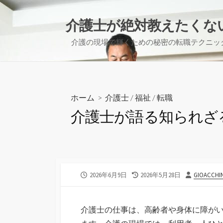
コ
ン
介護士が絶対教えたくな
テ
介護の現場で輝くための秘密の転職テクニッ
ン
ツ
へ
ス
キ
ホーム
>
介護士
/
福祉
/
転職
ッ
介護士が語る知られざ
プ
公
最
投
2026年6月9日
2026年5月28日
GIOACCHI
開
終
稿
日
更
者
新
介護士の仕事は、高齢者や身体に障が
日