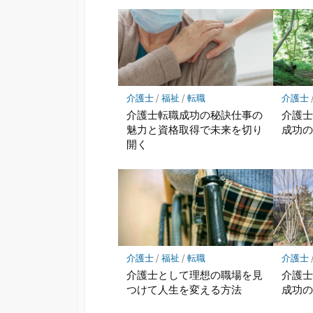
介護士
/
福祉
/
転職
介護士
介護士転職成功の秘訣仕事の
介護
魅力と資格取得で未来を切り
成功
開く
介護士
/
福祉
/
転職
介護士
介護士として理想の職場を見
介護
つけて人生を変える方法
成功