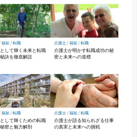
/
福祉
/
転職
介護士
/
福祉
/
転職
士として輝く未来と転職
介護士が明かす転職成功の秘
の秘訣を徹底解説
密と未来への道標
/
福祉
/
転職
介護士
/
福祉
/
転職
士として輝くための転職
介護士が語る知られざる仕事
の秘密と魅力解剖
の真実と未来への挑戦