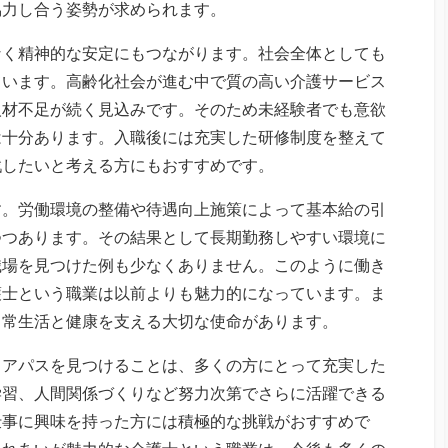
協力し合う姿勢が求められます。
なく精神的な安定にもつながります。社会全体としても
ています。高齢化社会が進む中で質の高い介護サービス
人材不足が続く見込みです。そのため未経験者でも意欲
は十分あります。入職後には充実した研修制度を整えて
戦したいと考える方にもおすすめです。
す。労働環境の整備や待遇向上施策によって基本給の引
つつあります。その結果として長期勤務しやすい環境に
職場を見つけた例も少なくありません。このように働き
護士という職業は以前よりも魅力的になっています。ま
日常生活と健康を支える大切な使命があります。
リアパスを見つけることは、多くの方にとって充実した
学習、人間関係づくりなど努力次第でさらに活躍できる
仕事に興味を持った方には積極的な挑戦がおすすめで