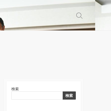
検
索
切
り
替
え
検索
検索