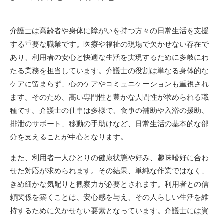
開
終
稿
日
更
者
新
介護士は高齢者や身体に障がいを持つ方々の日常生活を支援
日
する重要な職業です。
医療や福祉の現場で欠かせない存在で
あり、利用者の安心と快適な生活を実現するために多岐にわ
たる業務を担当しています。介護士の役割は単なる身体的な
ケアに留まらず、心のケアやコミュニケーションも重視され
ます。そのため、高い専門性と豊かな人間性が求められる職
種です。介護士の仕事は多様で、食事の補助や入浴の援助、
排泄のサポート、移動の手助けなど、日常生活の基本的な部
分を支えることが中心となります。
また、利用者一人ひとりの健康状態や好み、趣味嗜好に合わ
せた対応が求められます。その結果、単純な作業ではなく、
きめ細かな気配りと観察力が必要とされます。利用者との信
頼関係を築くことは、安心感を与え、その人らしい生活を維
持するために欠かせない要素となっています。介護士には資