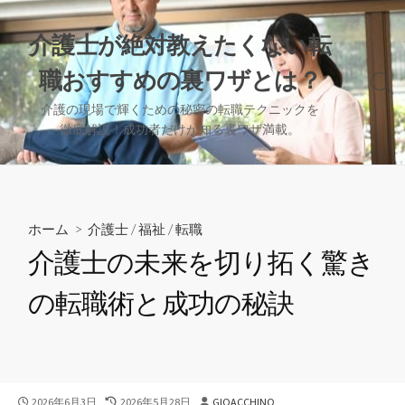
コ
ン
介護士が絶対教えたくない転
テ
職おすすめの裏ワザとは？
ン
検
ツ
索
介護の現場で輝くための秘密の転職テクニックを
へ
切
徹底解説！成功者だけが知る裏ワザ満載。
り
ス
替
キ
え
ッ
プ
ホーム
>
介護士
/
福祉
/
転職
介護士の未来を切り拓く驚き
の転職術と成功の秘訣
公
最
投
2026年6月3日
2026年5月28日
GIOACCHINO