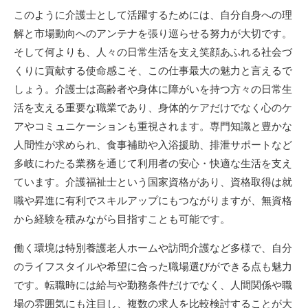
このように介護士として活躍するためには、自分自身への理
解と市場動向へのアンテナを張り巡らせる努力が大切です。
そして何よりも、人々の日常生活を支え笑顔あふれる社会づ
くりに貢献する使命感こそ、この仕事最大の魅力と言えるで
しょう。介護士は高齢者や身体に障がいを持つ方々の日常生
活を支える重要な職業であり、身体的ケアだけでなく心のケ
アやコミュニケーションも重視されます。専門知識と豊かな
人間性が求められ、食事補助や入浴援助、排泄サポートなど
多岐にわたる業務を通じて利用者の安心・快適な生活を支え
ています。介護福祉士という国家資格があり、資格取得は就
職や昇進に有利でスキルアップにもつながりますが、無資格
から経験を積みながら目指すことも可能です。
働く環境は特別養護老人ホームや訪問介護など多様で、自分
のライフスタイルや希望に合った職場選びができる点も魅力
です。転職時には給与や勤務条件だけでなく、人間関係や職
場の雰囲気にも注目し、複数の求人を比較検討することが大